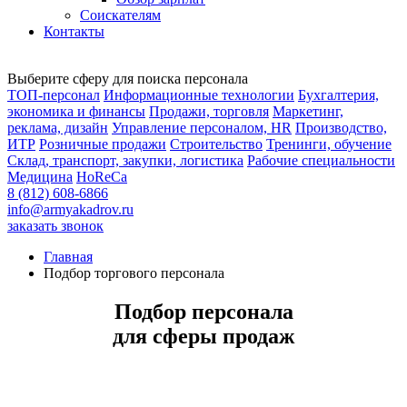
Соискателям
Контакты
Выберите сферу для поиска персонала
ТОП-персонал
Информационные технологии
Бухгалтерия,
экономика и финансы
Продажи, торговля
Маркетинг,
реклама, дизайн
Управление персоналом, HR
Производство,
ИТР
Розничные продажи
Строительство
Тренинги, обучение
Склад, транспорт, закупки, логистика
Рабочие специальности
Медицина
HoReCa
8 (812) 608-6866
info@armyakadrov.ru
заказать звонок
Главная
Подбор торгового персонала
Подбор персонала
для сферы продаж
Мы подбираем: