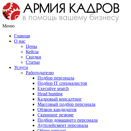
Меню
Главная
О нас
Цены
Кейсы
Скидки
Статьи
Услуги
Работодателю
Подбор персонала
Подбор IT специалистов
Еxecutive search
Head hunting
Кадровый консалтинг
Массовый подбор персонала
Обзвон кандидатов
Скрининг резюме
Подбор домашнего персонала
Аутплейсмент персонала
Обзор зарплат