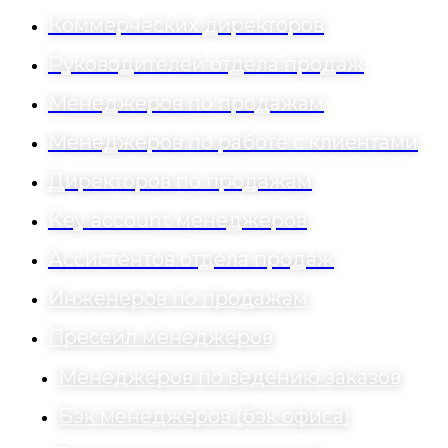
Коммерческих директоров
Руководителей отдела продаж
Менеджеров по продажам
Менеджеров по работе с клиентами
Директоров по продажам
Key account менеджеров
Ассистентов отдела продаж
Инженеров по продажам
Пресейл менеджеров
Менеджеров по ведению заказов
Бэк менеджеров (бэк офиса)