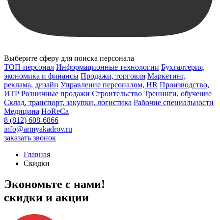
Выберите сферу для поиска персонала
ТОП-персонал
Информационные технологии
Бухгалтерия,
экономика и финансы
Продажи, торговля
Маркетинг,
реклама, дизайн
Управление персоналом, HR
Производство,
ИТР
Розничные продажи
Строительство
Тренинги, обучение
Склад, транспорт, закупки, логистика
Рабочие специальности
Медицина
HoReCa
8 (812) 608-6866
info@armyakadrov.ru
заказать звонок
Главная
Скидки
Экономьте с нами!
скидки и акции