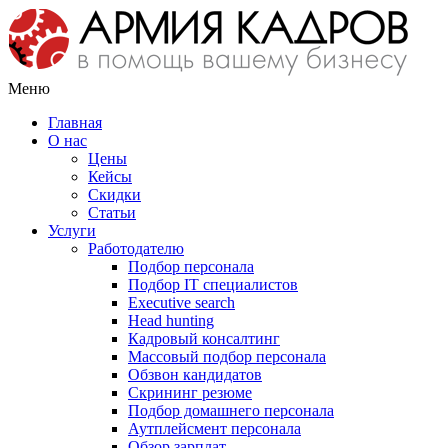
Меню
Главная
О нас
Цены
Кейсы
Скидки
Статьи
Услуги
Работодателю
Подбор персонала
Подбор IT специалистов
Еxecutive search
Head hunting
Кадровый консалтинг
Массовый подбор персонала
Обзвон кандидатов
Скрининг резюме
Подбор домашнего персонала
Аутплейсмент персонала
Обзор зарплат