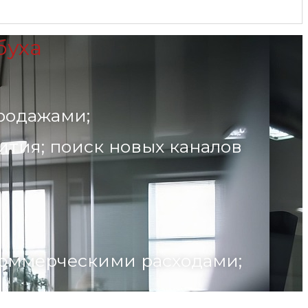
буха
родажами;
тия; поиск новых каналов
коммерческими расходами;