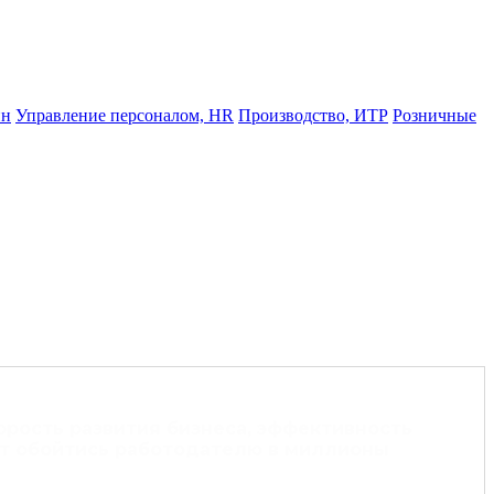
йн
Управление персоналом, HR
Производство, ИТР
Розничные
рость развития бизнеса, эффективность
ет обойтись работодателю в миллионы