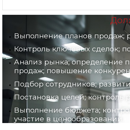
Дол
Выполнение планов продаж; р
Контроль ключевых сделок; 
Анализ рынка; определение п
продаж; повышение конкурен
Подбор сотрудников; развити
Постановка целей; контроль р
Выполнение бюджета; контро
участие в ценообразовании.