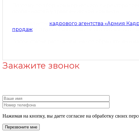
Поэтому подбор коммерческого директора треб
особенностей управленческой команды.
Специалисты
кадрового агентства «Армия Кад
продаж
и других представителей топ-менеджме
В этой статье расскажем, на что обращать вни
Закажите звонок
Нужна п
Нажимая на кнопку, вы даете согласие на обработку своих пе