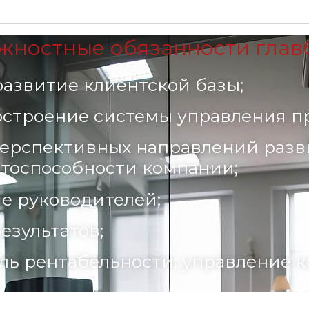
жностные обязанности глав
азвитие клиентской базы;
построение системы управления п
ерспективных направлений разви
тоспособности компании;
е руководителей;
езультатов;
ль рентабельности; управление 