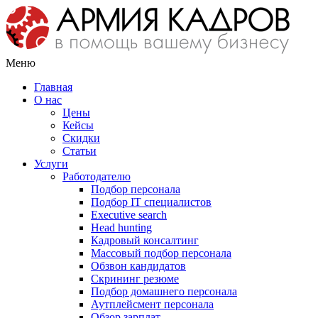
Меню
Главная
О нас
Цены
Кейсы
Скидки
Статьи
Услуги
Работодателю
Подбор персонала
Подбор IT специалистов
Еxecutive search
Head hunting
Кадровый консалтинг
Массовый подбор персонала
Обзвон кандидатов
Скрининг резюме
Подбор домашнего персонала
Аутплейсмент персонала
Обзор зарплат