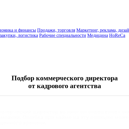
ономика и финансы
Продажи, торговля
Маркетинг, реклама, диза
 закупки, логистика
Рабочие специальности
Медицина
HoReCa
Подбор коммерческого директора
от кадрового агентства
ммерческий директор во многом определяет ско
омпании. Ошибка при найме на эту позицию мож
щенного времени.