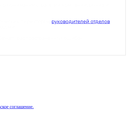
ого понимания стратегии компании, рынка и
рческих директоров,
руководителей отделов
оссии.
збежать распространённых ошибок.
 с нами!
ское соглашение.