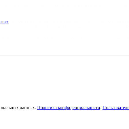
ует не только оценки опыта кандидата, но и глубок
ров»
регулярно реализуют проекты по поиску комме
нта в Санкт-Петербурге, Москве и других городах Р
мание при поиске коммерческого директора и как и
омощь в поисе директора для компании? Свяжитесь
рсональных данных.
Политика конфиденциальности
.
Пользователь