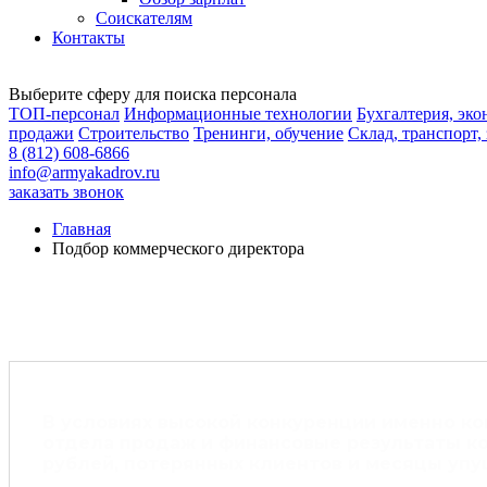
Соискателям
Контакты
Выберите сферу для поиска персонала
ТОП-персонал
Информационные технологии
Бухгалтерия, эк
продажи
Строительство
Тренинги, обучение
Склад, транспорт,
8 (812) 608-6866
info@armyakadrov.ru
заказать звонок
Главная
Подбор коммерческого директора
В условиях высокой конкуренции именно ко
отдела продаж и финансовые результаты к
рублей, потерянных клиентов и месяцы упу