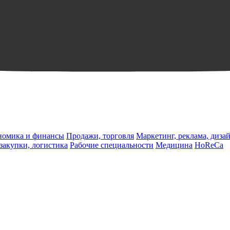
ономика и финансы
Продажи, торговля
Маркетинг, реклама, диза
 закупки, логистика
Рабочие специальности
Медицина
HoReCa