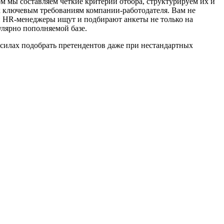
м мы составляем четкие критерии отбора, структурируем их и
х ключевым требованиям компании-работодателя. Вам не
ши HR-менеджеры ищут и подбирают анкеты не только на
улярно пополняемой базе.
 силах подобрать претендентов даже при нестандартных