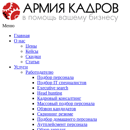
Меню
Главная
О нас
Цены
Кейсы
Скидки
Статьи
Услуги
Работодателю
Подбор персонала
Подбор IT специалистов
Еxecutive search
Head hunting
Кадровый консалтинг
Массовый подбор персонала
Обзвон кандидатов
Скрининг резюме
Подбор домашнего персонала
Аутплейсмент персонала
Обзор зарплат