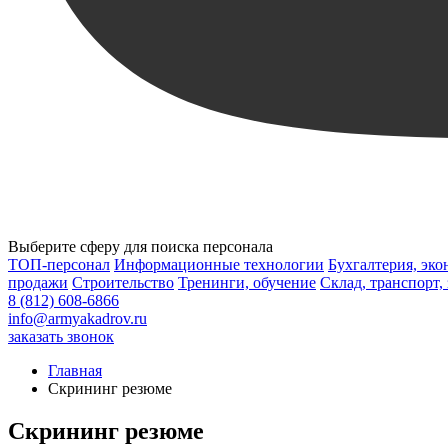
Выберите сферу для поиска персонала
ТОП-персонал
Информационные технологии
Бухгалтерия, эк
продажи
Строительство
Тренинги, обучение
Склад, транспорт,
8 (812) 608-6866
info@armyakadrov.ru
заказать звонок
Главная
Скрининг резюме
Скрининг резюме