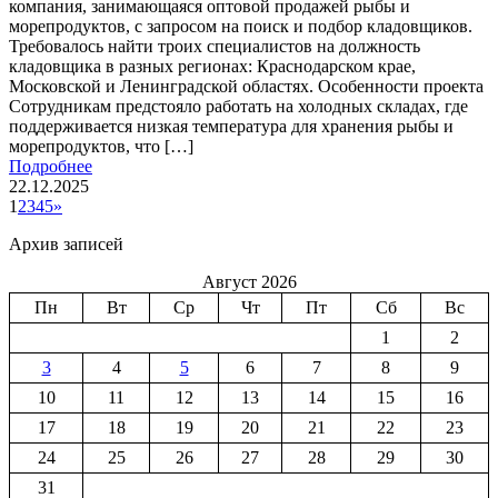
компания, занимающаяся оптовой продажей рыбы и
морепродуктов, с запросом на поиск и подбор кладовщиков.
Требовалось найти троих специалистов на должность
кладовщика в разных регионах: Краснодарском крае,
Московской и Ленинградской областях. Особенности проекта
Сотрудникам предстояло работать на холодных складах, где
поддерживается низкая температура для хранения рыбы и
морепродуктов, что […]
Подробнее
22.12.2025
1
2
3
4
5
»
Архив записей
Август 2026
Пн
Вт
Ср
Чт
Пт
Сб
Вс
1
2
3
4
5
6
7
8
9
10
11
12
13
14
15
16
17
18
19
20
21
22
23
24
25
26
27
28
29
30
31