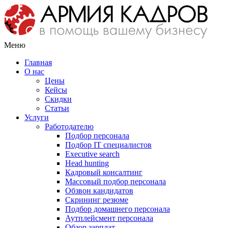
Меню
Главная
О нас
Цены
Кейсы
Скидки
Статьи
Услуги
Работодателю
Подбор персонала
Подбор IT специалистов
Еxecutive search
Head hunting
Кадровый консалтинг
Массовый подбор персонала
Обзвон кандидатов
Скрининг резюме
Подбор домашнего персонала
Аутплейсмент персонала
Обзор зарплат