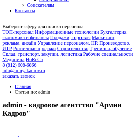
Соискателям
Контакты
Выберите сферу для поиска персонала
ТОП-персонал
Информационные технологии
Бухгалтерия,
экономика и финансы
Продажи, торговля
Маркетинг,
реклама, дизайн
Управление персоналом, HR
Производство,
ИТР
Розничные продажи
Строительство
Тренинги, обучение
Склад, транспорт, закупки, логистика
Рабочие специальности
Медицина
HoReCa
8 (812) 608-6866
info@armyakadrov.ru
заказать звонок
Главная
Статьи по: admin
admin - кадровое агентство "Армия
Кадров"