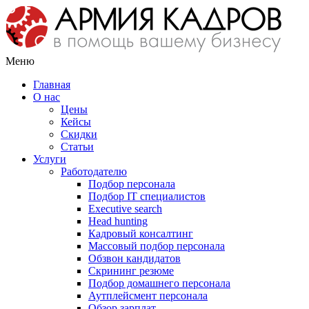
Меню
Главная
О нас
Цены
Кейсы
Скидки
Статьи
Услуги
Работодателю
Подбор персонала
Подбор IT специалистов
Еxecutive search
Head hunting
Кадровый консалтинг
Массовый подбор персонала
Обзвон кандидатов
Скрининг резюме
Подбор домашнего персонала
Аутплейсмент персонала
Обзор зарплат