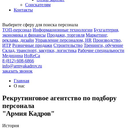
Соискателям
Контакты
Выберите сферу для поиска персонала
ТОП-персонал
Информационные технологии
Бухгалтерия,
экономика и финансы
Продажи, торговля
Маркетинг,
реклама, дизайн
Управление персоналом, HR
Производство,
ИТР
Розничные продажи
Строительство
Тренинги, обучение
Склад, транспорт, закупки, логистика
Рабочие специальности
Медицина
HoReCa
8 (812) 608-6866
info@armyakadrov.ru
заказать звонок
Главная
О нас
Рекрутинговое агентство по подбору
персонала
"Армия Кадров"
История