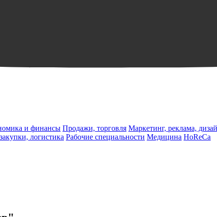
ономика и финансы
Продажи, торговля
Маркетинг, реклама, диза
 закупки, логистика
Рабочие специальности
Медицина
HoReCa