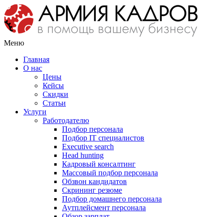
Меню
Главная
О нас
Цены
Кейсы
Скидки
Статьи
Услуги
Работодателю
Подбор персонала
Подбор IT специалистов
Еxecutive search
Head hunting
Кадровый консалтинг
Массовый подбор персонала
Обзвон кандидатов
Скрининг резюме
Подбор домашнего персонала
Аутплейсмент персонала
Обзор зарплат