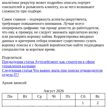
аналитики рекрутер может подробно описать портрет
соискателей и разъяснить клиенту, из-за чего возникают
сложности при подборе.
Самое главное – подчеркнуть аспекты рекрутмента,
требующие повышенного внимания. Лучше всего
оперировать цифрами: так проще донести до работодателя,
что ему, к примеру, не следует занижать зарплатную вилку
или расширять воронку найма. Корректировка вводных
данных и критериев отбора поможет существенно сузить
воронку поиска и с большей вероятностью найти подходящих
специалистов за короткое время.
Поделиться:
Предыдущая статья
Аутплейсмент как стратегия в сфере
управления кадрами
Следующая статья
Что важно знать при поиске руководителя
отдела IT?
Архив записей
Август 2026
Пн
Вт
Ср
Чт
Пт
Сб
Вс
1
2