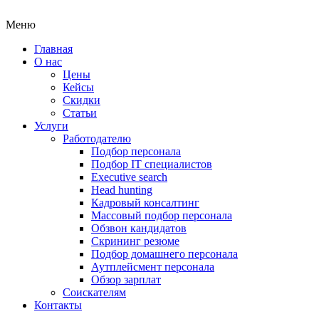
Меню
Главная
О нас
Цены
Кейсы
Скидки
Статьи
Услуги
Работодателю
Подбор персонала
Подбор IT специалистов
Еxecutive search
Head hunting
Кадровый консалтинг
Массовый подбор персонала
Обзвон кандидатов
Скрининг резюме
Подбор домашнего персонала
Аутплейсмент персонала
Обзор зарплат
Соискателям
Контакты