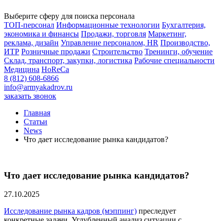
Выберите сферу для поиска персонала
ТОП-персонал
Информационные технологии
Бухгалтерия,
экономика и финансы
Продажи, торговля
Маркетинг,
реклама, дизайн
Управление персоналом, HR
Производство,
ИТР
Розничные продажи
Строительство
Тренинги, обучение
Склад, транспорт, закупки, логистика
Рабочие специальности
Медицина
HoReCa
8 (812) 608-6866
info@armyakadrov.ru
заказать звонок
Главная
Статьи
News
Что дает исследование рынка кандидатов?
Что дает исследование рынка кандидатов?
27.10.2025
Исследование рынка кадров (мэппинг)
преследует
конкретные задачи. Углубленный анализ ситуации с