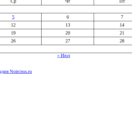
Ср
Чт
Пт
5
6
7
12
13
14
19
20
21
26
27
28
« Июл
дия Noircisss.ru