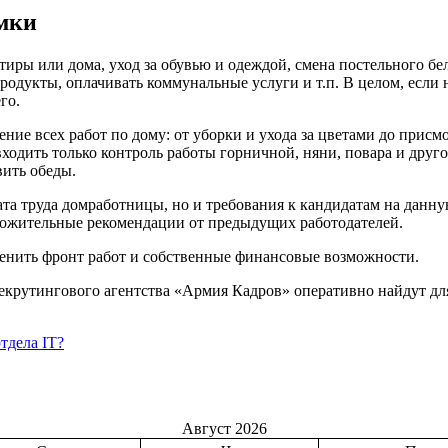
омки
тиры или дома, уход за обувью и одеждой, смена постельного б
одукты, оплачивать коммунальные услуги и т.п. В целом, если
го.
ение всех работ по дому: от уборки и ухода за цветами до присм
входить только контроль работы горничной, няни, повара и друго
вить обеды.
ата труда домработницы, но и требования к кандидатам на дан
оложительные рекомендации от предыдущих работодателей.
енить фронт работ и собственные финансовые возможности.
екрутингового агентства «Армия Кадров» оперативно найдут дл
тдела IT?
Август 2026