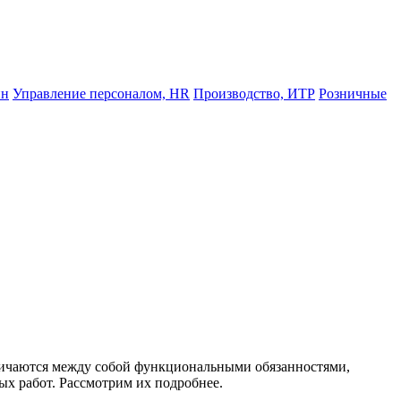
йн
Управление персоналом, HR
Производство, ИТР
Розничные
азличаются между собой функциональными обязанностями,
ых работ. Рассмотрим их подробнее.