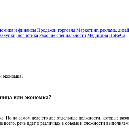
ономика и финансы
Продажи, торговля
Маркетинг, реклама, диза
 закупки, логистика
Рабочие специальности
Медицина
HoReCa
и экономка?
тница или экономка?
 же. Но на самом деле это две отдельные должности, которые р
де всего, речь идет о различиях в объеме и сложности выполняем