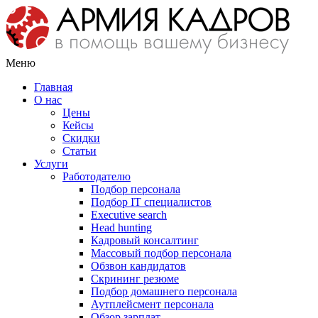
Меню
Главная
О нас
Цены
Кейсы
Скидки
Статьи
Услуги
Работодателю
Подбор персонала
Подбор IT специалистов
Еxecutive search
Head hunting
Кадровый консалтинг
Массовый подбор персонала
Обзвон кандидатов
Скрининг резюме
Подбор домашнего персонала
Аутплейсмент персонала
Обзор зарплат