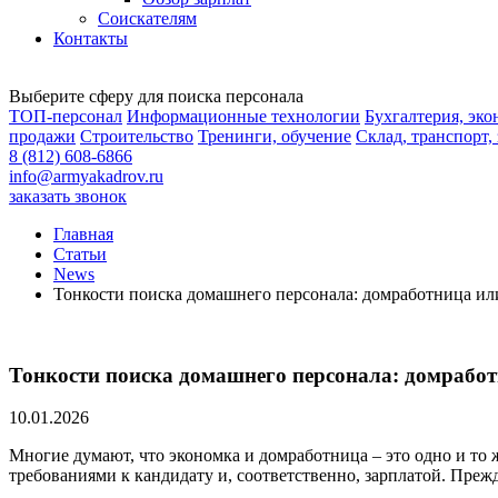
Соискателям
Контакты
Выберите сферу для поиска персонала
ТОП-персонал
Информационные технологии
Бухгалтерия, эк
продажи
Строительство
Тренинги, обучение
Склад, транспорт,
8 (812) 608-6866
info@armyakadrov.ru
заказать звонок
Главная
Статьи
News
Тонкости поиска домашнего персонала: домработница ил
Тонкости поиска домашнего персонала: домрабо
10.01.2026
Многие думают, что экономка и домработница – это одно и то
требованиями к кандидату и, соответственно, зарплатой. Преж