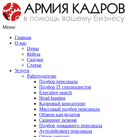
Меню
Главная
О нас
Цены
Кейсы
Скидки
Статьи
Услуги
Работодателю
Подбор персонала
Подбор IT специалистов
Еxecutive search
Head hunting
Кадровый консалтинг
Массовый подбор персонала
Обзвон кандидатов
Скрининг резюме
Подбор домашнего персонала
Аутплейсмент персонала
Обзор зарплат