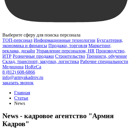
Выберите сферу для поиска персонала
ТОП-персонал
Информационные технологии
Бухгалтерия,
экономика и финансы
Продажи, торговля
Маркетинг,
реклама, дизайн
Управление персоналом, HR
Производство,
ИТР
Розничные продажи
Строительство
Тренинги, обучение
Склад, транспорт, закупки, логистика
Рабочие специальности
Медицина
HoReCa
8 (812) 608-6866
info@armyakadrov.ru
заказать звонок
Главная
Статьи
News
News - кадровое агентство "Армия
Кадров"