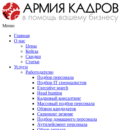
Меню
Главная
О нас
Цены
Кейсы
Скидки
Статьи
Услуги
Работодателю
Подбор персонала
Подбор IT специалистов
Еxecutive search
Head hunting
Кадровый консалтинг
Массовый подбор персонала
Обзвон кандидатов
Скрининг резюме
Подбор домашнего персонала
Аутплейсмент персонала
Обзор зарплат