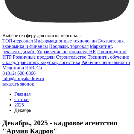
Выберите сферу для поиска персонала
ТОП-персонал
Информационные технологии
Бухгалтерия,
экономика и финансы
Продажи, торговля
Маркетинг,
реклама, дизайн
Управление персоналом, HR
Производство,
ИТР
Розничные продажи
Строительство
Тренинги, обучение
Склад, транспорт, закупки, логистика
Рабочие специальности
Медицина
HoReCa
8 (812) 608-6866
info@armyakadrov.ru
заказать звонок
Главная
Статьи
2025
Декабрь
Декабрь, 2025 - кадровое агентство
"Армия Кадров"