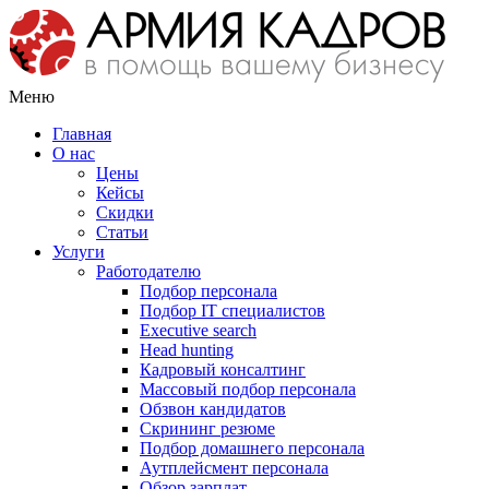
Меню
Главная
О нас
Цены
Кейсы
Скидки
Статьи
Услуги
Работодателю
Подбор персонала
Подбор IT специалистов
Еxecutive search
Head hunting
Кадровый консалтинг
Массовый подбор персонала
Обзвон кандидатов
Скрининг резюме
Подбор домашнего персонала
Аутплейсмент персонала
Обзор зарплат