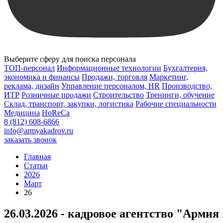
Выберите сферу для поиска персонала
ТОП-персонал
Информационные технологии
Бухгалтерия,
экономика и финансы
Продажи, торговля
Маркетинг,
реклама, дизайн
Управление персоналом, HR
Производство,
ИТР
Розничные продажи
Строительство
Тренинги, обучение
Склад, транспорт, закупки, логистика
Рабочие специальности
Медицина
HoReCa
8 (812) 608-6866
info@armyakadrov.ru
заказать звонок
Главная
Статьи
2026
Март
26
26.03.2026 - кадровое агентство "Армия