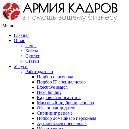
Меню
Главная
О нас
Цены
Кейсы
Скидки
Статьи
Услуги
Работодателю
Подбор персонала
Подбор IT специалистов
Еxecutive search
Head hunting
Кадровый консалтинг
Массовый подбор персонала
Обзвон кандидатов
Скрининг резюме
Подбор домашнего персонала
Аутплейсмент персонала
Обзор зарплат