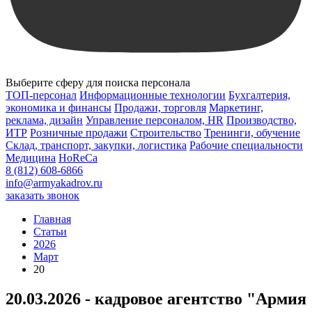
Выберите сферу для поиска персонала
ТОП-персонал
Информационные технологии
Бухгалтерия,
экономика и финансы
Продажи, торговля
Маркетинг,
реклама, дизайн
Управление персоналом, HR
Производство,
ИТР
Розничные продажи
Строительство
Тренинги, обучение
Склад, транспорт, закупки, логистика
Рабочие специальности
Медицина
HoReCa
8 (812) 608-6866
info@armyakadrov.ru
заказать звонок
Главная
Статьи
2026
Март
20
20.03.2026 - кадровое агентство "Армия