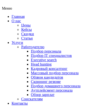
Меню
Главная
О нас
Цены
Кейсы
Скидки
Статьи
Услуги
Работодателю
Подбор персонала
Подбор IT специалистов
Еxecutive search
Head hunting
Кадровый консалтинг
Массовый подбор персонала
Обзвон кандидатов
Скрининг резюме
Подбор домашнего персонала
Аутплейсмент персонала
Обзор зарплат
Соискателям
Контакты