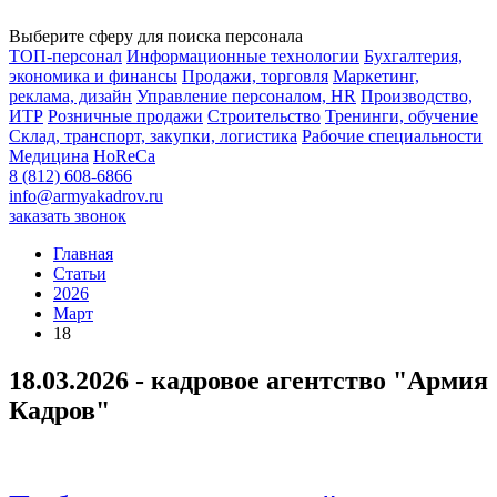
Выберите сферу для поиска персонала
ТОП-персонал
Информационные технологии
Бухгалтерия,
экономика и финансы
Продажи, торговля
Маркетинг,
реклама, дизайн
Управление персоналом, HR
Производство,
ИТР
Розничные продажи
Строительство
Тренинги, обучение
Склад, транспорт, закупки, логистика
Рабочие специальности
Медицина
HoReCa
8 (812) 608-6866
info@armyakadrov.ru
заказать звонок
Главная
Статьи
2026
Март
18
18.03.2026 - кадровое агентство "Армия
Кадров"