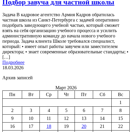
Подбор завуча для частной школы
Задача В кадровое агентство Армия Кадров обратилась
частная школа из Санкт-Петербурга с задачей оперативно
подобрать заведующего учебной частью, который сможет
взять на себя организацию учебного процесса и усилить
административную команду до начала нового учебного
периода. Задача клиента Школе требовался специалист,
который: • имеет опыт работы завучем или заместителем
директора; • знает современные образовательные стандарты; •
[…]
Подробнее
18.03.2026
Архив записей
Март 2026
Пн
Вт
Ср
Чт
Пт
Сб
Вс
1
2
3
4
5
6
7
8
9
10
11
12
13
14
15
16
17
18
19
20
21
22