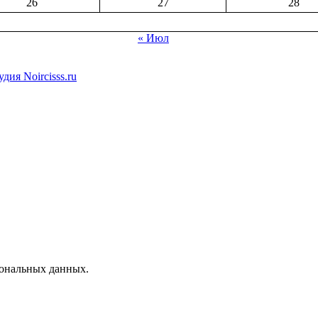
26
27
28
« Июл
дия Noircisss.ru
сональных данных.