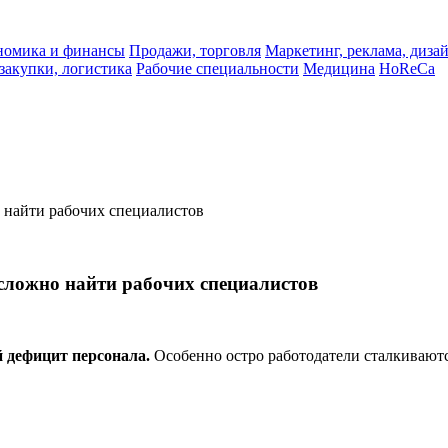
ономика и финансы
Продажи, торговля
Маркетинг, реклама, диза
 закупки, логистика
Рабочие специальности
Медицина
HoReCa
о найти рабочих специалистов
 сложно найти рабочих специалистов
 дефицит персонала.
Особенно остро работодатели сталкиваютс