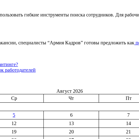
спользовать гибкие инструменты поиска сотрудников. Для рабо
вакансии, специалисты “Армия Кадров” готовы предложить как
п
антинге?
ок работодателей
Август 2026
Ср
Чт
Пт
5
6
7
12
13
14
19
20
21