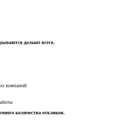
крываются дольше всего.
ких компаний
работы
очного количества откликов.