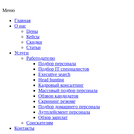
Меню
Главная
О нас
Цены
Кейсы
Скидки
Статьи
Услуги
Работодателю
Подбор персонала
Подбор IT специалистов
Еxecutive search
Head hunting
Кадровый консалтинг
Массовый подбор персонала
Обзвон кандидатов
Скрининг резюме
Подбор домашнего персонала
Аутплейсмент персонала
Обзор зарплат
Соискателям
Контакты