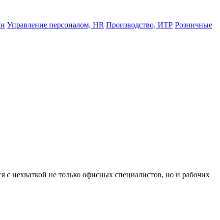
йн
Управление персоналом, HR
Производство, ИТР
Розничные
я с нехваткой не только офисных специалистов, но и рабочих