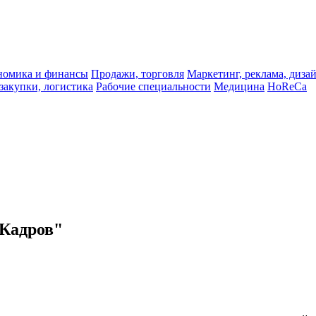
ономика и финансы
Продажи, торговля
Маркетинг, реклама, диза
 закупки, логистика
Рабочие специальности
Медицина
HoReCa
 Кадров"