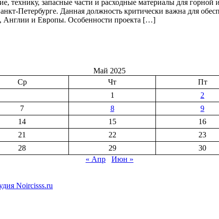
ие, технику, запасные части и расходные материалы для горной
Санкт-Петербурге. Данная должность критически важна для обе
 Англии и Европы. Особенности проекта […]
Май 2025
Ср
Чт
Пт
1
2
7
8
9
14
15
16
21
22
23
28
29
30
« Апр
Июн »
дия Noircisss.ru