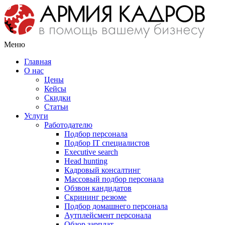
Меню
Главная
О нас
Цены
Кейсы
Скидки
Статьи
Услуги
Работодателю
Подбор персонала
Подбор IT специалистов
Еxecutive search
Head hunting
Кадровый консалтинг
Массовый подбор персонала
Обзвон кандидатов
Скрининг резюме
Подбор домашнего персонала
Аутплейсмент персонала
Обзор зарплат