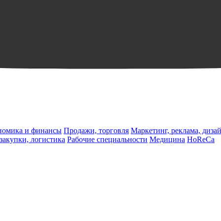
ономика и финансы
Продажи, торговля
Маркетинг, реклама, диза
 закупки, логистика
Рабочие специальности
Медицина
HoReCa