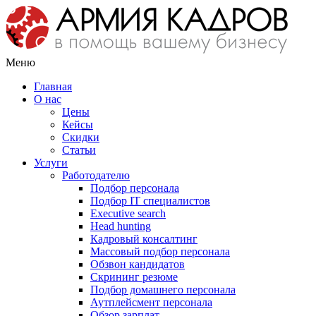
Меню
Главная
О нас
Цены
Кейсы
Скидки
Статьи
Услуги
Работодателю
Подбор персонала
Подбор IT специалистов
Еxecutive search
Head hunting
Кадровый консалтинг
Массовый подбор персонала
Обзвон кандидатов
Скрининг резюме
Подбор домашнего персонала
Аутплейсмент персонала
Обзор зарплат