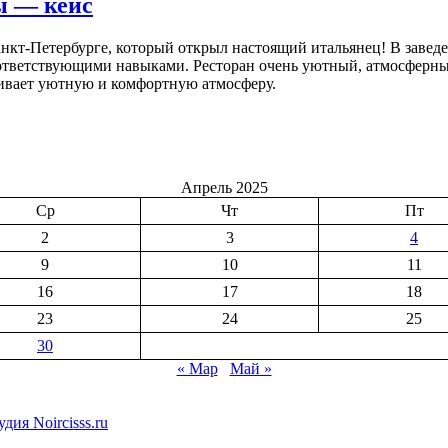
ы — кейс
анкт-Петербурге, который открыл настоящий итальянец! В завед
оответствующими навыками. Ресторан очень уютный, атмосферны
живает уютную и комфортную атмосферу.
Апрель 2025
Ср
Чт
Пт
2
3
4
9
10
11
16
17
18
23
24
25
30
« Мар
Май »
дия Noircisss.ru