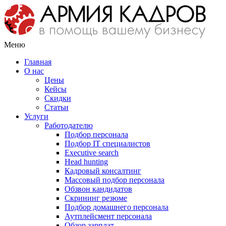
Меню
Главная
О нас
Цены
Кейсы
Скидки
Статьи
Услуги
Работодателю
Подбор персонала
Подбор IT специалистов
Еxecutive search
Head hunting
Кадровый консалтинг
Массовый подбор персонала
Обзвон кандидатов
Скрининг резюме
Подбор домашнего персонала
Аутплейсмент персонала
Обзор зарплат