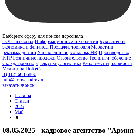
Выберите сферу для поиска персонала
ТОП-персонал
Информационные технологии
Бухгалтерия,
экономика и финансы
Продажи, торговля
Маркетинг,
реклама, дизайн
Управление персоналом, HR
Производство,
ИТР
Розничные продажи
Строительство
Тренинги, обучение
Склад, транспорт, закупки, логистика
Рабочие специальности
Медицина
HoReCa
8 (812) 608-6866
info@armyakadrov.ru
заказать звонок
Главная
Статьи
2025
Май
08
08.05.2025 - кадровое агентство "Армия