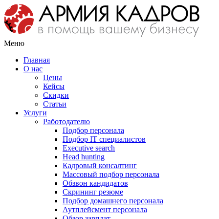
Меню
Главная
О нас
Цены
Кейсы
Скидки
Статьи
Услуги
Работодателю
Подбор персонала
Подбор IT специалистов
Еxecutive search
Head hunting
Кадровый консалтинг
Массовый подбор персонала
Обзвон кандидатов
Скрининг резюме
Подбор домашнего персонала
Аутплейсмент персонала
Обзор зарплат