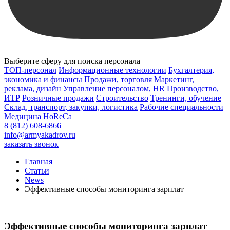
Выберите сферу для поиска персонала
ТОП-персонал
Информационные технологии
Бухгалтерия,
экономика и финансы
Продажи, торговля
Маркетинг,
реклама, дизайн
Управление персоналом, HR
Производство,
ИТР
Розничные продажи
Строительство
Тренинги, обучение
Склад, транспорт, закупки, логистика
Рабочие специальности
Медицина
HoReCa
8 (812) 608-6866
info@armyakadrov.ru
заказать звонок
Главная
Статьи
News
Эффективные способы мониторинга зарплат
Эффективные способы мониторинга зарплат