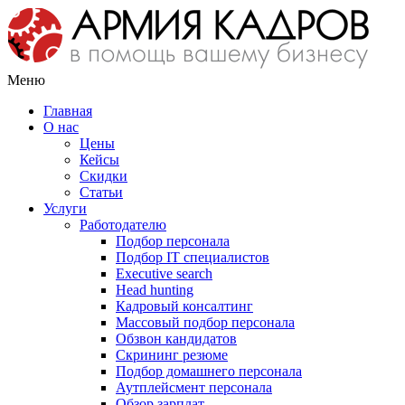
Меню
Главная
О нас
Цены
Кейсы
Скидки
Статьи
Услуги
Работодателю
Подбор персонала
Подбор IT специалистов
Еxecutive search
Head hunting
Кадровый консалтинг
Массовый подбор персонала
Обзвон кандидатов
Скрининг резюме
Подбор домашнего персонала
Аутплейсмент персонала
Обзор зарплат