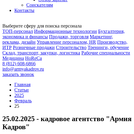
Соискателям
Контакты
Выберите сферу для поиска персонала
ТОП-персонал
Информационные технологии
Бухгалтерия,
экономика и финансы
Продажи, торговля
Маркетинг,
реклама, дизайн
Управление персоналом, HR
Производство,
ИТР
Розничные продажи
Строительство
Тренинги, обучение
Склад, транспорт, закупки, логистика
Рабочие специальности
Медицина
HoReCa
8 (812) 608-6866
info@armyakadrov.ru
заказать звонок
Главная
Статьи
2025
Февраль
25
25.02.2025 - кадровое агентство "Армия
Кадров"