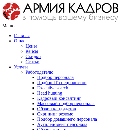
Меню
Главная
О нас
Цены
Кейсы
Скидки
Статьи
Услуги
Работодателю
Подбор персонала
Подбор IT специалистов
Еxecutive search
Head hunting
Кадровый консалтинг
Массовый подбор персонала
Обзвон кандидатов
Скрининг резюме
Подбор домашнего персонала
Аутплейсмент персонала
Обзор зарплат