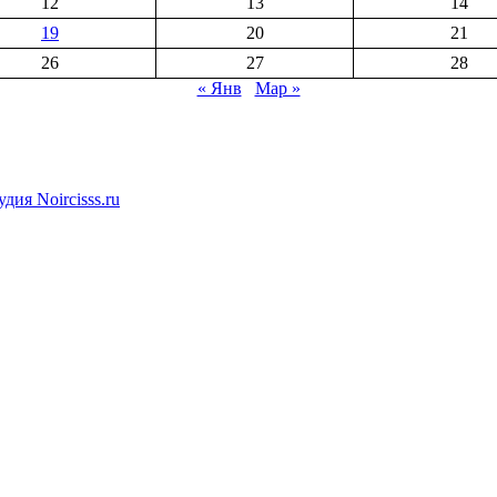
12
13
14
19
20
21
26
27
28
« Янв
Мар »
дия Noircisss.ru