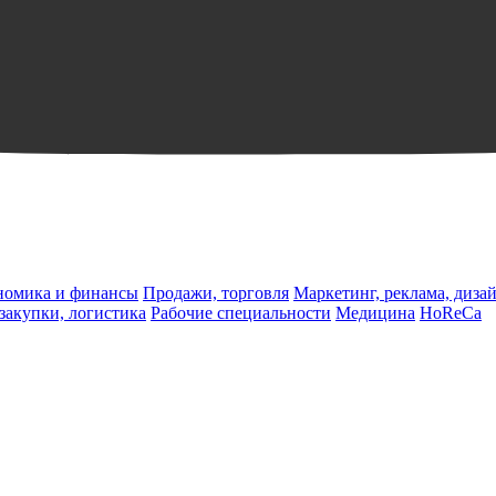
ономика и финансы
Продажи, торговля
Маркетинг, реклама, диза
 закупки, логистика
Рабочие специальности
Медицина
HoReCa