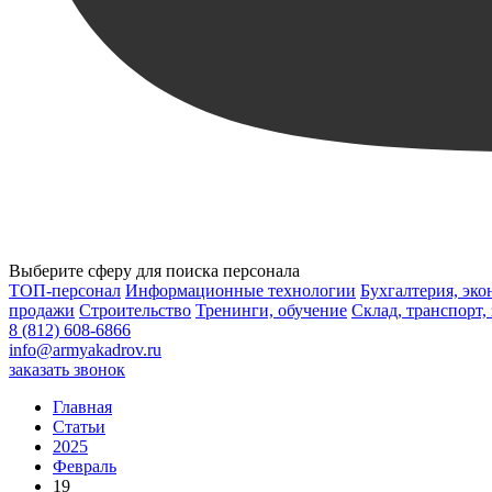
Выберите сферу для поиска персонала
ТОП-персонал
Информационные технологии
Бухгалтерия, эк
продажи
Строительство
Тренинги, обучение
Склад, транспорт,
8 (812) 608-6866
info@armyakadrov.ru
заказать звонок
Главная
Статьи
2025
Февраль
19