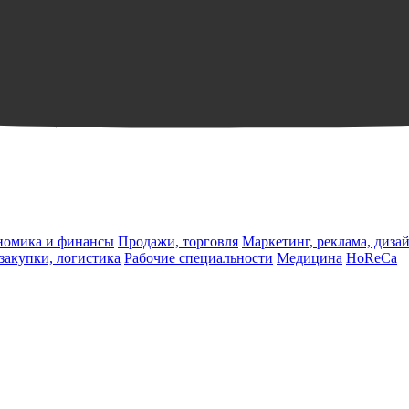
ономика и финансы
Продажи, торговля
Маркетинг, реклама, диза
 закупки, логистика
Рабочие специальности
Медицина
HoReCa