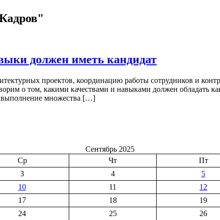
 Кадров"
авыки должен иметь кандидат
хитектурных проектов, координацию работы сотрудников и контр
ворим о том, какими качествами и навыками должен обладать кан
т выполнение множества […]
Сентябрь 2025
Ср
Чт
Пт
3
4
5
10
11
12
17
18
19
24
25
26