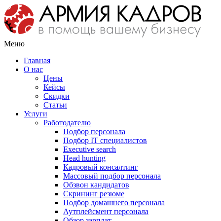
Меню
Главная
О нас
Цены
Кейсы
Скидки
Статьи
Услуги
Работодателю
Подбор персонала
Подбор IT специалистов
Еxecutive search
Head hunting
Кадровый консалтинг
Массовый подбор персонала
Обзвон кандидатов
Скрининг резюме
Подбор домашнего персонала
Аутплейсмент персонала
Обзор зарплат