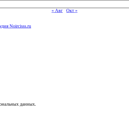
« Авг
Окт »
дия Noircisss.ru
сональных данных.