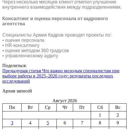
Через несколько месяцев клиент отметил улучшение
внутреннего взаимодействия между подразделениями.
Консалтинг и оценка персонала от кадрового
агентства
Специалисты Армия Кадров проводят проекты по:
• оценке персонала
• HR-консалтингу
• оценке методом 360 градусов
• управленческому аудиту
Поделиться:
Предыдущая статья
Что важно молодым специалистам при
выборе работы в 2025–2026 году: результаты последних
исследований
Архив записей
Август 2026
Пн
Вт
Ср
Чт
Пт
Сб
Вс
1
2
3
4
5
6
7
8
9