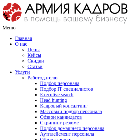
Меню
Главная
О нас
Цены
Кейсы
Скидки
Статьи
Услуги
Работодателю
Подбор персонала
Подбор IT специалистов
Еxecutive search
Head hunting
Кадровый консалтинг
Массовый подбор персонала
Обзвон кандидатов
Скрининг резюме
Подбор домашнего персонала
Аутплейсмент персонала
Обзор зарплат