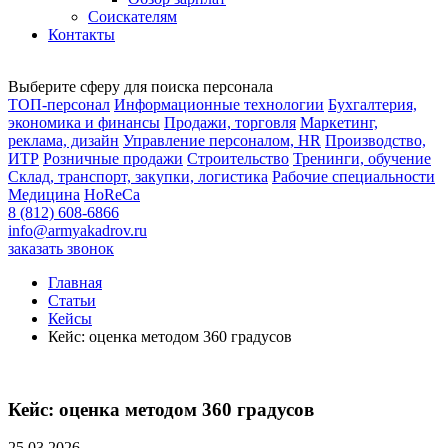
Соискателям
Контакты
Выберите сферу для поиска персонала
ТОП-персонал
Информационные технологии
Бухгалтерия,
экономика и финансы
Продажи, торговля
Маркетинг,
реклама, дизайн
Управление персоналом, HR
Производство,
ИТР
Розничные продажи
Строительство
Тренинги, обучение
Склад, транспорт, закупки, логистика
Рабочие специальности
Медицина
HoReCa
8 (812) 608-6866
info@armyakadrov.ru
заказать звонок
Главная
Статьи
Кейсы
Кейс: оценка методом 360 градусов
Кейс: оценка методом 360 градусов
25.03.2026