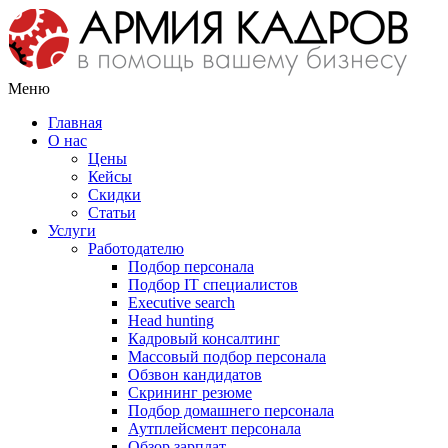
Меню
Главная
О нас
Цены
Кейсы
Скидки
Статьи
Услуги
Работодателю
Подбор персонала
Подбор IT специалистов
Еxecutive search
Head hunting
Кадровый консалтинг
Массовый подбор персонала
Обзвон кандидатов
Скрининг резюме
Подбор домашнего персонала
Аутплейсмент персонала
Обзор зарплат