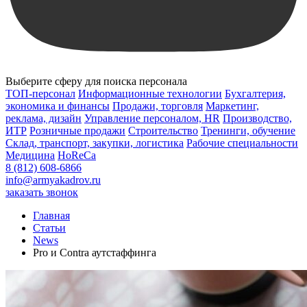
Выберите сферу для поиска персонала
ТОП-персонал
Информационные технологии
Бухгалтерия,
экономика и финансы
Продажи, торговля
Маркетинг,
реклама, дизайн
Управление персоналом, HR
Производство,
ИТР
Розничные продажи
Строительство
Тренинги, обучение
Склад, транспорт, закупки, логистика
Рабочие специальности
Медицина
HoReCa
8 (812) 608-6866
info@armyakadrov.ru
заказать звонок
Главная
Статьи
News
Pro и Contra аутстаффинга