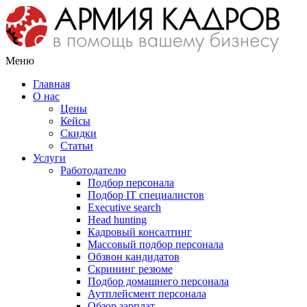
Меню
Главная
О нас
Цены
Кейсы
Скидки
Статьи
Услуги
Работодателю
Подбор персонала
Подбор IT специалистов
Еxecutive search
Head hunting
Кадровый консалтинг
Массовый подбор персонала
Обзвон кандидатов
Скрининг резюме
Подбор домашнего персонала
Аутплейсмент персонала
Обзор зарплат