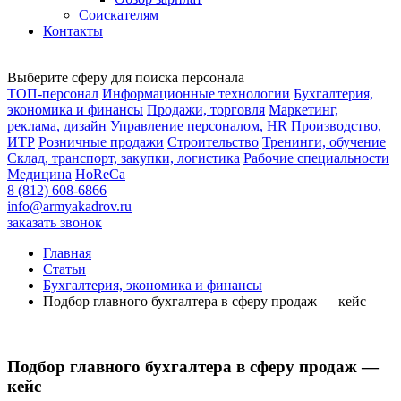
Соискателям
Контакты
Выберите сферу для поиска персонала
ТОП-персонал
Информационные технологии
Бухгалтерия,
экономика и финансы
Продажи, торговля
Маркетинг,
реклама, дизайн
Управление персоналом, HR
Производство,
ИТР
Розничные продажи
Строительство
Тренинги, обучение
Склад, транспорт, закупки, логистика
Рабочие специальности
Медицина
HoReCa
8 (812) 608-6866
info@armyakadrov.ru
заказать звонок
Главная
Статьи
Бухгалтерия, экономика и финансы
Подбор главного бухгалтера в сферу продаж — кейс
Подбор главного бухгалтера в сферу продаж —
кейс