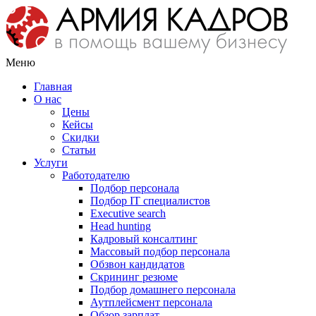
Меню
Главная
О нас
Цены
Кейсы
Скидки
Статьи
Услуги
Работодателю
Подбор персонала
Подбор IT специалистов
Еxecutive search
Head hunting
Кадровый консалтинг
Массовый подбор персонала
Обзвон кандидатов
Скрининг резюме
Подбор домашнего персонала
Аутплейсмент персонала
Обзор зарплат