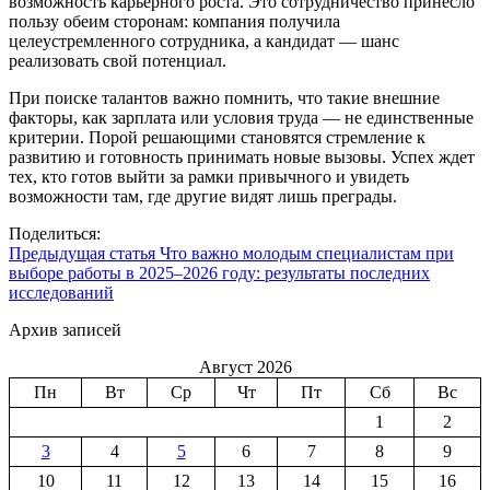
возможность карьерного роста. Это сотрудничество принесло
пользу обеим сторонам: компания получила
целеустремленного сотрудника, а кандидат — шанс
реализовать свой потенциал.
При поиске талантов важно помнить, что такие внешние
факторы, как зарплата или условия труда — не единственные
критерии. Порой решающими становятся стремление к
развитию и готовность принимать новые вызовы. Успех ждет
тех, кто готов выйти за рамки привычного и увидеть
возможности там, где другие видят лишь преграды.
Поделиться:
Предыдущая статья
Что важно молодым специалистам при
выборе работы в 2025–2026 году: результаты последних
исследований
Архив записей
Август 2026
Пн
Вт
Ср
Чт
Пт
Сб
Вс
1
2
3
4
5
6
7
8
9
10
11
12
13
14
15
16