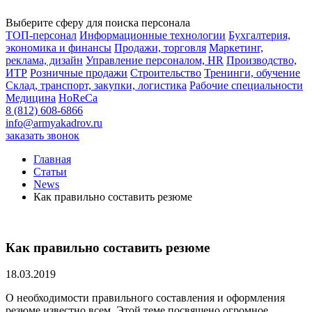
Выберите сферу для поиска персонала
ТОП-персонал
Информационные технологии
Бухгалтерия,
экономика и финансы
Продажи, торговля
Маркетинг,
реклама, дизайн
Управление персоналом, HR
Производство,
ИТР
Розничные продажи
Строительство
Тренинги, обучение
Склад, транспорт, закупки, логистика
Рабочие специальности
Медицина
HoReCa
8 (812) 608-6866
info@armyakadrov.ru
заказать звонок
Главная
Статьи
News
Как правильно составить резюме
Как правильно составить резюме
18.03.2019
О необходимости правильного составления и оформления
резюме известно всем. Этой теме посвящено огромное