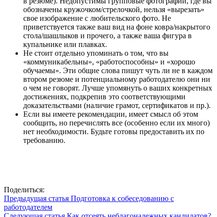
в резюме). Недопустимы групповые фотографии, где вы
обозначены кружочком/стрелочкой, нельзя «вырезать»
свое изображение с любительского фото. Не
приветствуется также ваш вид на фоне ковра/накрытого
стола/шашлыков и прочего, а также ваша фигура в
купальнике или плавках.
Не стоит отдельно упоминать о том, что вы
«коммуникабельны», «работоспособны» и «хорошо
обучаемы». Эти общие слова пишут чуть ли не в каждом
втором резюме и потенциальному работодателю они ни
о чем не говорят. Лучше упомянуть о ваших конкретных
достижениях, подкрепив это соответствующими
доказательствами (наличие грамот, сертификатов и пр.).
Если вы имеете рекомендации, имеет смысл об этом
сообщить, но перечислять все (особенно если их много)
нет необходимости. Будьте готовы предоставить их по
требованию.
Поделиться:
Предыдущая статья
Подготовка к собеседованию с
работодателем
Следующая статья
Как отсеять неблагонадежных кандидатов?