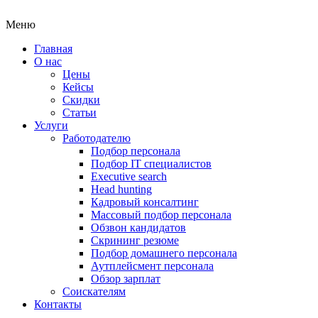
Меню
Главная
О нас
Цены
Кейсы
Скидки
Статьи
Услуги
Работодателю
Подбор персонала
Подбор IT специалистов
Еxecutive search
Head hunting
Кадровый консалтинг
Массовый подбор персонала
Обзвон кандидатов
Скрининг резюме
Подбор домашнего персонала
Аутплейсмент персонала
Обзор зарплат
Соискателям
Контакты