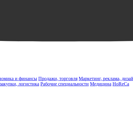
ономика и финансы
Продажи, торговля
Маркетинг, реклама, диза
 закупки, логистика
Рабочие специальности
Медицина
HoReCa