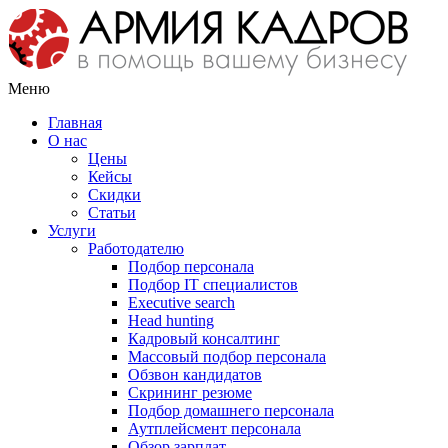
Меню
Главная
О нас
Цены
Кейсы
Скидки
Статьи
Услуги
Работодателю
Подбор персонала
Подбор IT специалистов
Еxecutive search
Head hunting
Кадровый консалтинг
Массовый подбор персонала
Обзвон кандидатов
Скрининг резюме
Подбор домашнего персонала
Аутплейсмент персонала
Обзор зарплат