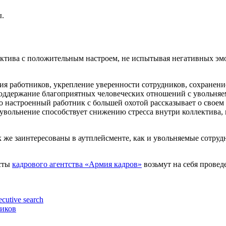
ы.
ктива с положительным настроем, не испытывая негативных эмоц
я работников, укрепление уверенности сотрудников, сохранени
поддержание благоприятных человеческих отношений с увольня
астроенный работник с большей охотой рассказывает о своем о
увольнение способствует снижению стресса внутри коллектива,
 же заинтересованы в аутплейсменте, как и увольняемые сотрудн
сты
кадрового агентства «Армия кадров»
возьмут на себя провед
utive search
ников