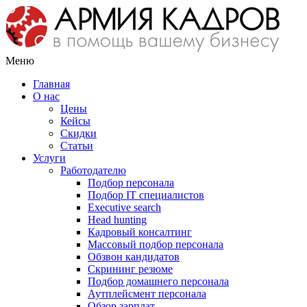
Меню
Главная
О нас
Цены
Кейсы
Скидки
Статьи
Услуги
Работодателю
Подбор персонала
Подбор IT специалистов
Еxecutive search
Head hunting
Кадровый консалтинг
Массовый подбор персонала
Обзвон кандидатов
Скрининг резюме
Подбор домашнего персонала
Аутплейсмент персонала
Обзор зарплат