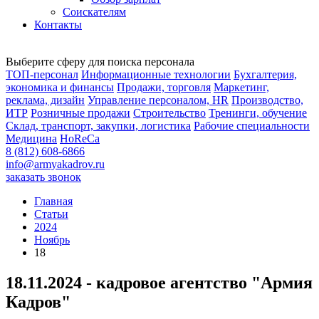
Соискателям
Контакты
Выберите сферу для поиска персонала
ТОП-персонал
Информационные технологии
Бухгалтерия,
экономика и финансы
Продажи, торговля
Маркетинг,
реклама, дизайн
Управление персоналом, HR
Производство,
ИТР
Розничные продажи
Строительство
Тренинги, обучение
Склад, транспорт, закупки, логистика
Рабочие специальности
Медицина
HoReCa
8 (812) 608-6866
info@armyakadrov.ru
заказать звонок
Главная
Статьи
2024
Ноябрь
18
18.11.2024 - кадровое агентство "Армия
Кадров"