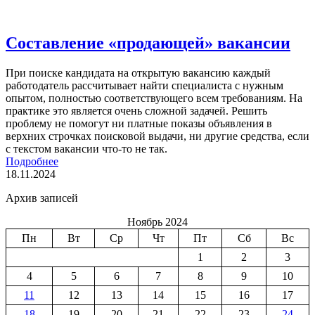
Составление «продающей» вакансии
При поиске кандидата на открытую вакансию каждый
работодатель рассчитывает найти специалиста с нужным
опытом, полностью соответствующего всем требованиям. На
практике это является очень сложной задачей. Решить
проблему не помогут ни платные показы объявления в
верхних строчках поисковой выдачи, ни другие средства, если
с текстом вакансии что-то не так.
Подробнее
18.11.2024
Архив записей
Ноябрь 2024
Пн
Вт
Ср
Чт
Пт
Сб
Вс
1
2
3
4
5
6
7
8
9
10
11
12
13
14
15
16
17
18
19
20
21
22
23
24