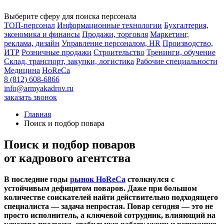
Выберите сферу для поиска персонала
ТОП-персонал
Информационные технологии
Бухгалтерия,
экономика и финансы
Продажи, торговля
Маркетинг,
реклама, дизайн
Управление персоналом, HR
Производство,
ИТР
Розничные продажи
Строительство
Тренинги, обучение
Склад, транспорт, закупки, логистика
Рабочие специальности
Медицина
HoReCa
8 (812) 608-6866
info@armyakadrov.ru
заказать звонок
Главная
Поиск и подбор повара
Поиск и подбор поваров
от кадрового агентства
В последние годы
рынок HoReCa
столкнулся с
устойчивым дефицитом поваров. Даже при большом
количестве соискателей найти действительно подходящего
специалиста — задача непростая. Повар сегодня — это не
просто исполнитель, а ключевой сотрудник, влияющий на