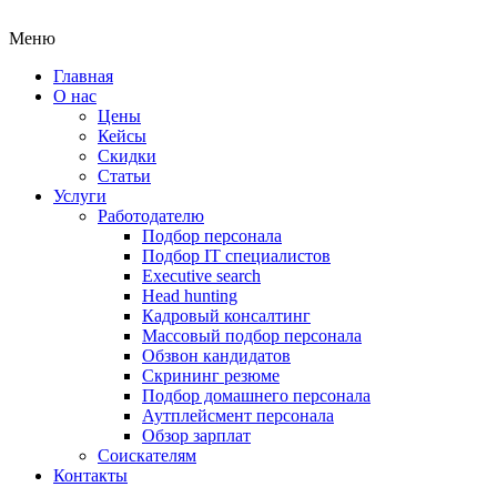
Меню
Главная
О нас
Цены
Кейсы
Скидки
Статьи
Услуги
Работодателю
Подбор персонала
Подбор IT специалистов
Еxecutive search
Head hunting
Кадровый консалтинг
Массовый подбор персонала
Обзвон кандидатов
Скрининг резюме
Подбор домашнего персонала
Аутплейсмент персонала
Обзор зарплат
Соискателям
Контакты