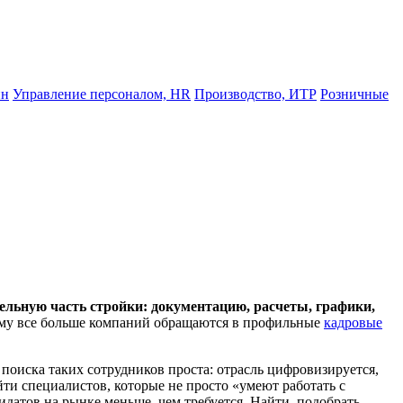
йн
Управление персоналом, HR
Производство, ИТР
Розничные
ельную часть стройки: документацию, расчеты, графики,
у все больше компаний обращаются в профильные
кадровые
поиска таких сотрудников проста: отрасль цифровизируется,
ти специалистов, которые не просто «умеют работать с
датов на рынке меньше, чем требуется. Найти, подобрать