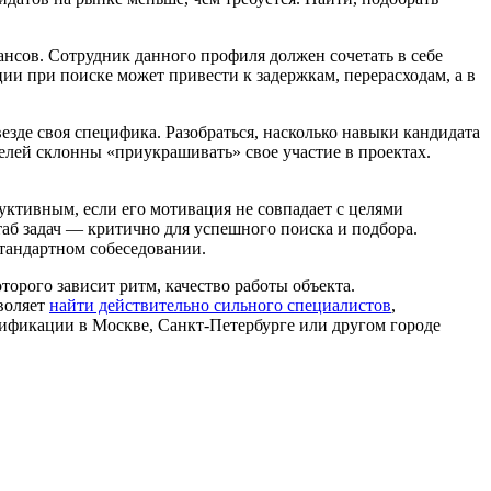
ансов. Сотрудник данного профиля должен сочетать в себе
ии при поиске может привести к задержкам, перерасходам, а в
де своя специфика. Разобраться, насколько навыки кандидата
елей склонны «приукрашивать» свое участие в проектах.
ктивным, если его мотивация не совпадает с целями
аб задач — критично для успешного поиска и подбора.
стандартном собеседовании.
орого зависит ритм, качество работы объекта.
воляет
найти действительно сильного специалистов
,
ификации в Москве, Санкт-Петербурге или другом городе
 с нами!