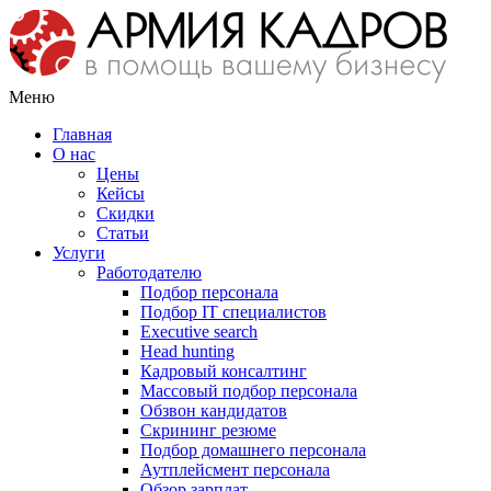
Меню
Главная
О нас
Цены
Кейсы
Скидки
Статьи
Услуги
Работодателю
Подбор персонала
Подбор IT специалистов
Еxecutive search
Head hunting
Кадровый консалтинг
Массовый подбор персонала
Обзвон кандидатов
Скрининг резюме
Подбор домашнего персонала
Аутплейсмент персонала
Обзор зарплат