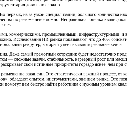
струментария довольно сложно.
 Во-первых, из-за узкой специализации, большого количества ню
ачества по резюме невозможно. Неправильная оценка квалификац
екта».
ыми, коммерческими, промышленными, инфраструктурными, и вез
сложно. Исследования HR-рынка показывают, что до 40% соискат
иональный рекрутер, который умеет выявлять реальные кейсы.
ия. Даже самый грамотный сотрудник будет недостаточно проду
том — сложные задачи, стабильность, карьерный рост или масшт
 раскрывает свои истинные приоритеты гораздо яснее, чем при 
размещение вакансии. Это стратегически важный процесс, от кот
ов», обладают опытом, инструментами, знанием рынка. Это поз
и помогут вам быстро найти работника с нужным уровнем квал
омощь в поисе директора для компании? Свяжитесь