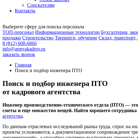
Соискателям
Контакты
Выберите сферу для поиска персонала
ТОП-персонал
Информационные технологии
Бухгалтерия, эк
продажи
Строительство
Тренинги, обучение
Склад, транспорт,
8 (812) 608-6866
info@armyakadrov.ru
заказать звонок
Главная
Поиск и подбор инженера ПТО
Поиск и подбор инженера ПТО
от кадрового агентства
Инженер производственно-технического отдела (ПТО) — это
сметы и еще множество вещей. Найти хорошего сотрудника 
агентства
.
По данным отраслевых исследований рынка труда, спрос на ин
проекты усложняются, а документационное сопровождение требу
документацией», а способны системно выстраивать процессы, м