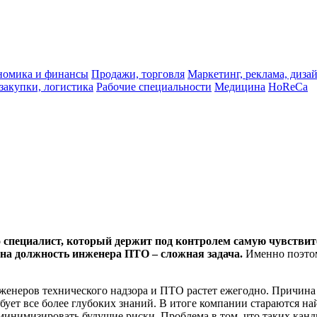
ономика и финансы
Продажи, торговля
Маркетинг, реклама, диза
 закупки, логистика
Рабочие специальности
Медицина
HoReCa
 специалист, который держит под контролем самую чувствит
на должность инженера ПТО – сложная задача.
Именно поэтом
женеров технического надзора и ПТО растет ежегодно. Причина 
ет все более глубоких знаний. В итоге компании стараются най
инимизировать будущие риски. Проблема в том, что таких канди