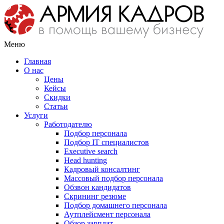
Меню
Главная
О нас
Цены
Кейсы
Скидки
Статьи
Услуги
Работодателю
Подбор персонала
Подбор IT специалистов
Еxecutive search
Head hunting
Кадровый консалтинг
Массовый подбор персонала
Обзвон кандидатов
Скрининг резюме
Подбор домашнего персонала
Аутплейсмент персонала
Обзор зарплат