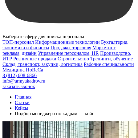
Выберите сферу для поиска персонала
ТОП-персонал
Информационные технологии
Бухгалтерия,
экономика и финансы
Продажи, торговля
Маркетинг,
реклама, дизайн
Управление персоналом, HR
Производство,
ИТР
Розничные продажи
Строительство
Тренинги, обучение
Склад, транспорт, закупки, логистика
Рабочие специальности
Медицина
HoReCa
8 (812) 608-6866
info@armyakadrov.ru
заказать звонок
Главная
Статьи
Кейсы
Подбор менеджера по кадрам — кейс