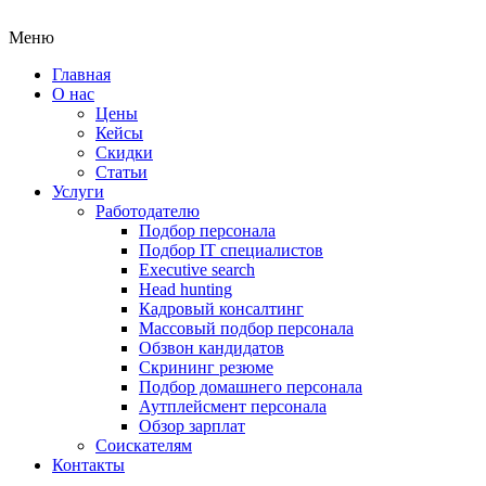
Меню
Главная
О нас
Цены
Кейсы
Скидки
Статьи
Услуги
Работодателю
Подбор персонала
Подбор IT специалистов
Еxecutive search
Head hunting
Кадровый консалтинг
Массовый подбор персонала
Обзвон кандидатов
Скрининг резюме
Подбор домашнего персонала
Аутплейсмент персонала
Обзор зарплат
Соискателям
Контакты