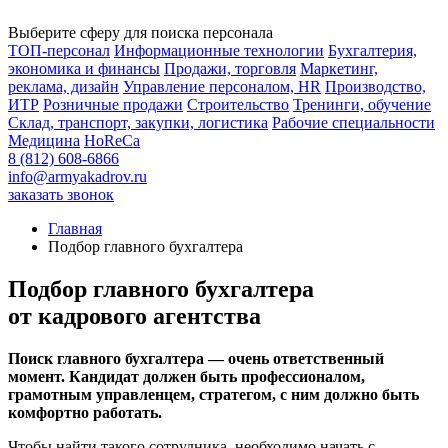
Выберите сферу для поиска персонала
ТОП-персонал
Информационные технологии
Бухгалтерия,
экономика и финансы
Продажи, торговля
Маркетинг,
реклама, дизайн
Управление персоналом, HR
Производство,
ИТР
Розничные продажи
Строительство
Тренинги, обучение
Склад, транспорт, закупки, логистика
Рабочие специальности
Медицина
HoReCa
8 (812) 608-6866
info@armyakadrov.ru
заказать звонок
Главная
Подбор главного бухгалтера
Подбор главного бухгалтера
от кадрового агентства
Поиск главного бухгалтера — очень ответственный
момент. Кандидат должен быть профессионалом,
грамотным управленцем, стратегом, с ним должно быть
комфортно работать.
Чтобы найти такого сотрудника, необходимо начать с