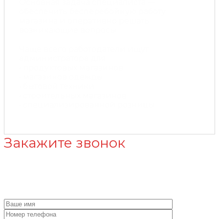
Основная задача специалиста —
обеспечить бесперебойную работу
магазина и оперативно решать
возникающие вопросы.
Чаще всего работодатели ищут
администратора для:
• продуктовых магазинов
• магазинов одежды
• бытовой техники
• строительных магазинов
• специализированной розницы
Закажите звонок
Нужна помощь в поисе директора для компании?
Свяжитесь с нами!