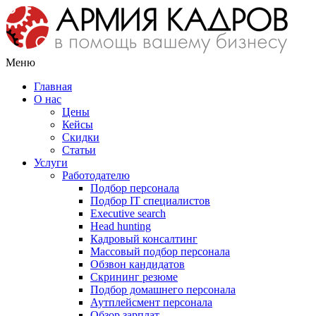
Меню
Главная
О нас
Цены
Кейсы
Скидки
Статьи
Услуги
Работодателю
Подбор персонала
Подбор IT специалистов
Еxecutive search
Head hunting
Кадровый консалтинг
Массовый подбор персонала
Обзвон кандидатов
Скрининг резюме
Подбор домашнего персонала
Аутплейсмент персонала
Обзор зарплат