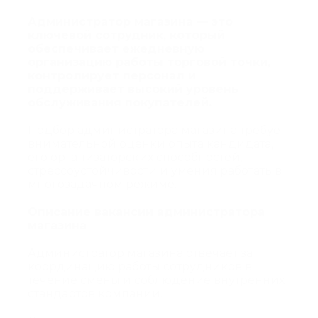
Администратор магазина — это
ключевой сотрудник, который
обеспечивает ежедневную
организацию работы торговой точки,
контролирует персонал и
поддерживает высокий уровень
обслуживания покупателей.
Подбор администратора магазина требует
внимательной оценки опыта кандидата,
его организаторских способностей,
стрессоустойчивости и умения работать в
многозадачном режиме.
Описание вакансии администратора
магазина
Администратор магазина отвечает за
координацию работы сотрудников в
течение смены и соблюдение внутренних
стандартов компании.