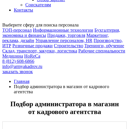
Соискателям
Контакты
Выберите сферу для поиска персонала
ТОП-персонал
Информационные технологии
Бухгалтерия,
экономика и финансы
Продажи, торговля
Маркетинг,
реклама, дизайн
Управление персоналом, HR
Производство,
ИТР
Розничные продажи
Строительство
Тренинги, обучение
Склад, транспорт, закупки, логистика
Рабочие специальности
Медицина
HoReCa
8 (812) 608-6866
info@armyakadrov.ru
заказать звонок
Главная
Подбор администратора в магазин от кадрового
агентства
Подбор администратора в магазин
от кадрового агентства