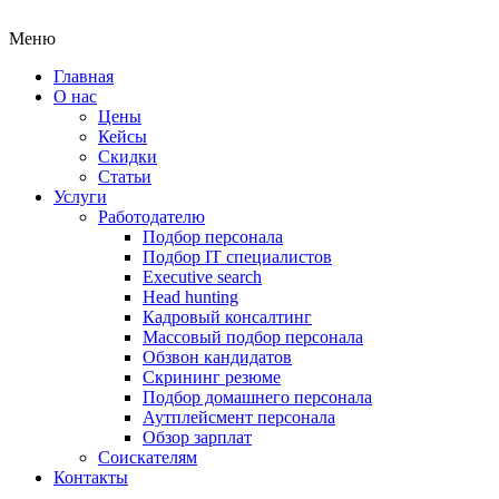
Меню
Главная
О нас
Цены
Кейсы
Скидки
Статьи
Услуги
Работодателю
Подбор персонала
Подбор IT специалистов
Еxecutive search
Head hunting
Кадровый консалтинг
Массовый подбор персонала
Обзвон кандидатов
Скрининг резюме
Подбор домашнего персонала
Аутплейсмент персонала
Обзор зарплат
Соискателям
Контакты