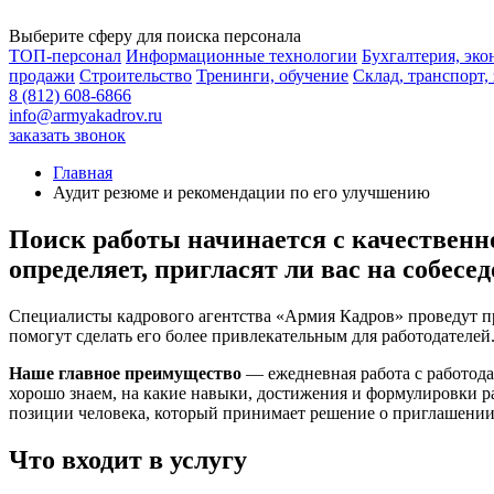
Выберите сферу для поиска персонала
ТОП-персонал
Информационные технологии
Бухгалтерия, эк
продажи
Строительство
Тренинги, обучение
Склад, транспорт,
8 (812) 608-6866
info@armyakadrov.ru
заказать звонок
Главная
Аудит резюме и рекомендации по его улучшению
Поиск работы начинается с качественно
определяет, пригласят ли вас на собесед
Специалисты кадрового агентства «Армия Кадров» проведут п
помогут сделать его более привлекательным для работодателей
Наше главное преимущество
— ежедневная работа с работод
хорошо знаем, на какие навыки, достижения и формулировки р
позиции человека, который принимает решение о приглашении 
Что входит в услугу