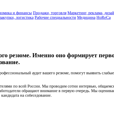
ономика и финансы
Продажи, торговля
Маркетинг, реклама, диза
 закупки, логистика
Рабочие специальности
Медицина
HoReCa
го резюме. Именно оно формирует перво
ование.
рофессиональный аудит вашего резюме, помогут выявить слабые
.
ателями по всей России. Мы проводим сотни интервью, общаемс
аботодатели обращают внимание в первую очередь. Мы оцениваем
кандидата на собеседование.